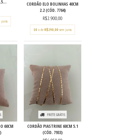
5...
CORDÃO ELO BOLINHAS 40CM
2.2 (CÓD. 7764)
R$2.900,00
 juros
10
x de
R$290,00
sem juros
S
FRETE GRÁTIS
IO 60CM
CORDÃO PIASTRINE 60CM 5.1
)
(CÓD. 7933)