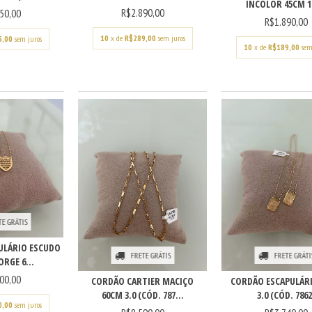
INCOLOR 45CM 1.
R$2.890,00
50,00
R$1.890,00
10
x de
R$289,00
sem juros
5,00
sem juros
10
x de
R$189,00
sem
TE GRÁTIS
ULÁRIO ESCUDO
FRETE GRÁTIS
FRETE GRÁTI
ORGE 6...
00,00
CORDÃO CARTIER MACIÇO
CORDÃO ESCAPULÁR
60CM 3.0 (CÓD. 787...
3.0 (CÓD. 7862
0,00
sem juros