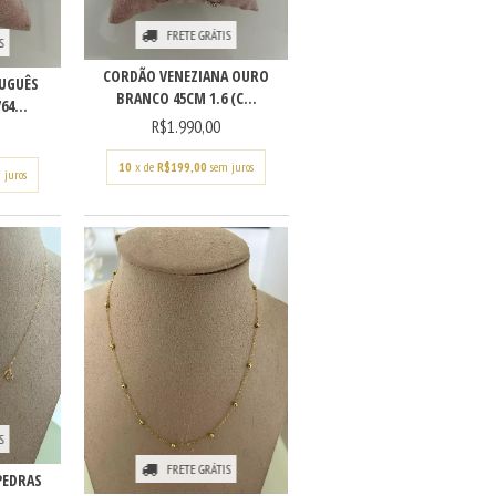
FRETE GRÁTIS
S
CORDÃO VENEZIANA OURO
UGUÊS
BRANCO 45CM 1.6 (C...
64...
R$1.990,00
10
x de
R$199,00
sem juros
 juros
S
FRETE GRÁTIS
PEDRAS