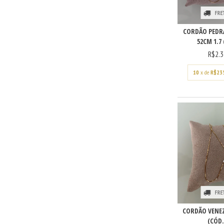
FRE
CORDÃO PEDR
52CM 1.7 
R$2.3
10
x de
R$23
FRE
CORDÃO VENEZ
(CÓD.