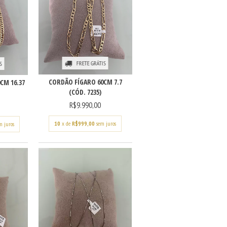
FRETE GRÁTIS
S
CORDÃO FÍGARO 60CM 7.7
CM 16.37
(CÓD. 7235)
R$9.990,00
10
x de
R$999,00
sem juros
m juros