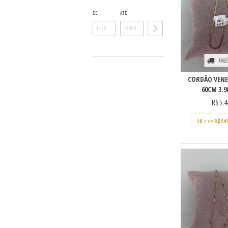
DE
ATÉ
FRE
CORDÃO VENE
60CM 3.98
R$5.4
10
x de
R$54