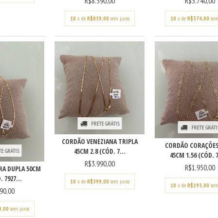
R$8.590,00
R$3.740,00
10
x de
R$859,00
sem juros
10
x de
R$374,00
sem
FRETE GRÁTIS
FRETE GRÁTI
CORDÃO VENEZIANA TRIPLA
CORDÃO CORAÇÕES
45CM 2.8 (CÓD. 7...
TE GRÁTIS
45CM 1.56 (CÓD. 7
R$3.990,00
R$1.950,00
RA DUPLA 50CM
. 7927...
10
x de
R$399,00
sem juros
10
x de
R$195,00
sem
90,00
9,00
sem juros