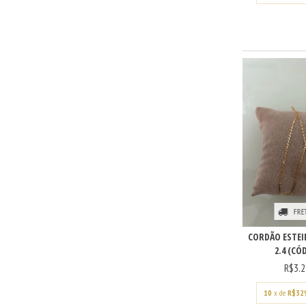
FRE
CORDÃO ESTEI
2.4 (CÓD
R$3.2
10
x de
R$32