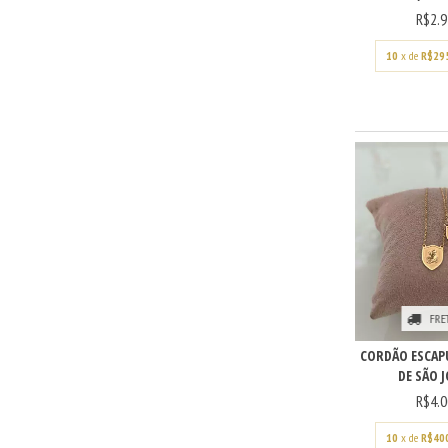
R$2.9
10
x de
R$29
FRE
CORDÃO ESCAP
DE SÃO J
R$4.0
10
x de
R$40