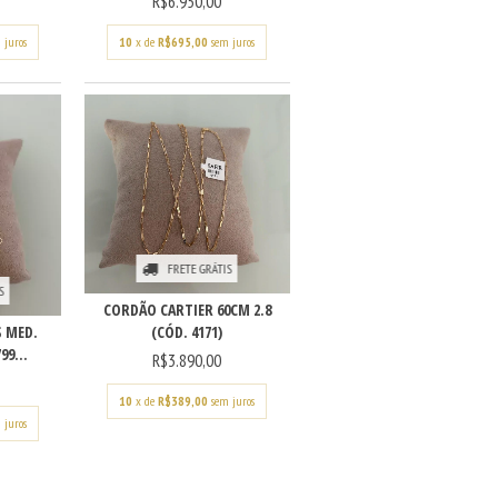
R$6.950,00
 juros
10
x de
R$695,00
sem juros
FRETE GRÁTIS
S
CORDÃO CARTIER 60CM 2.8
 MED.
(CÓD. 4171)
99...
R$3.890,00
10
x de
R$389,00
sem juros
 juros