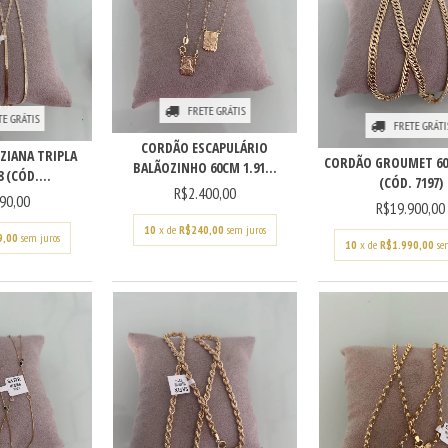
FRETE GRÁTIS
TE GRÁTIS
FRETE GRÁTI
CORDÃO ESCAPULÁRIO
ZIANA TRIPLA
CORDÃO GROUMET 60
BALÃOZINHO 60CM 1.91...
 (CÓD....
(CÓD. 7197)
R$2.400,00
90,00
R$19.900,00
10
x de
R$240,00
sem juros
9,00
sem juros
10
x de
R$1.990,00
se