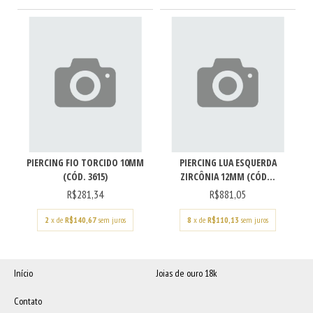
PIERCING FIO TORCIDO 10MM
PIERCING LUA ESQUERDA
(CÓD. 3615)
ZIRCÔNIA 12MM (CÓD...
R$281,34
R$881,05
2
x de
R$140,67
sem juros
8
x de
R$110,13
sem juros
Início
Joias de ouro 18k
Contato