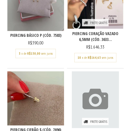
FRETE GRÁTIS
PIERCING CORAÇÃO VAZADO
PIERCING BÁSICO P (CÓD. 7583)
6,5MM (CÓD. 3633...
R$390,00
R$1.646,33
3
x de
R$130,00
sem juros
10
x de
R$164,63
sem juros
FRETE GRÁTIS
PIERCING CIFRÃO $ (CÓD. 7696)