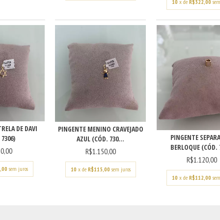
10
x de
R$322,00
sem
RELA DE DAVI
PINGENTE MENINO CRAVEJADO
PINGENTE SEPAR
 7306)
AZUL (CÓD. 730...
BERLOQUE (CÓD. 
0,00
R$1.150,00
R$1.120,00
,00
sem juros
10
x de
R$115,00
sem juros
10
x de
R$112,00
sem