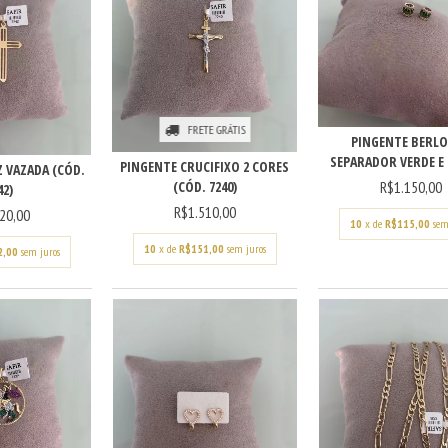
FRETE GRÁTIS
PINGENTE BERL
SEPARADOR VERDE E 
PINGENTE CRUCIFIXO 2 CORES
 VAZADA (CÓD.
(CÓD. 7240)
R$1.150,00
42)
R$1.510,00
20,00
10
x de
R$115,00
sem
10
x de
R$151,00
sem juros
2,00
sem juros