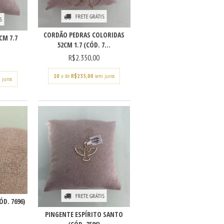
FRETE GRÁTIS
S
CORDÃO PEDRAS COLORIDAS
CM 7.7
52CM 1.7 (CÓD. 7...
R$2.350,00
10
x de
R$235,00
sem juros
 juros
FRETE GRÁTIS
ÓD. 7696)
PINGENTE ESPÍRITO SANTO