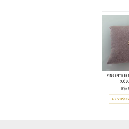
PINGENTE EST
(CÓD.
R$63
6
x de
R$105