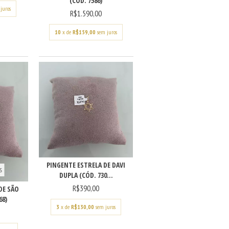
(CÓD. 7586)
juros
R$1.590,00
10
x de
R$159,00
sem juros
PINGENTE ESTRELA DE DAVI
S
DUPLA (CÓD. 730...
R$390,00
DE SÃO
68)
3
x de
R$130,00
sem juros