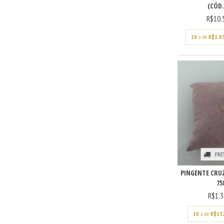
(CÓD.
R$10.
10
x de
R$1.0
FRE
PINGENTE CRUZ
75
R$1.3
10
x de
R$13