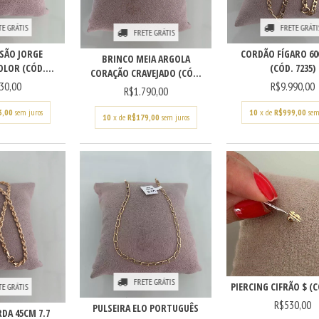
FRETE GRÁTI
TE GRÁTIS
FRETE GRÁTIS
CORDÃO FÍGARO 60
SÃO JORGE
BRINCO MEIA ARGOLA
(CÓD. 7235)
LOR (CÓD....
CORAÇÃO CRAVEJADO (CÓ...
R$9.990,00
30,00
R$1.790,00
10
x de
R$999,00
sem
3,00
sem juros
10
x de
R$179,00
sem juros
FRETE GRÁTIS
PIERCING CIFRÃO $ (C
TE GRÁTIS
R$530,00
PULSEIRA ELO PORTUGUÊS
DA 45CM 7.7