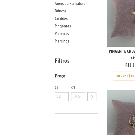
Anéis de Formatura
Brincos
Cordões
Pingentes
Pulseiras
Piercings
PINGENTE CRUZ
72
Filtros
R$1.1
Preço
10
x de
R$11
DE
ATÉ