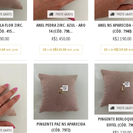
TE GRÁTIS
FRETE GRÁTIS
FRETE GRÁTI
A FLOR ZIRC.
ANEL PEDRA ZIRC. AZUL - ARO
ANEL NS APARECIDA -
D. 415...
14 (CÓD. 798...
(CÓD. 7940)
90,00
R$1.450,00
R$2.190,00
9,00
sem juros
10
x de
R$145,00
sem juros
10
x de
R$219,00
sem
FRETE GRÁTI
PINGENTE BERLOQU
PINGENTE PAZ NS APARECIDA
EIFFEL (CÓD. 796
(CÓD. 7972)
TE GRÁTIS
R$1.220,00