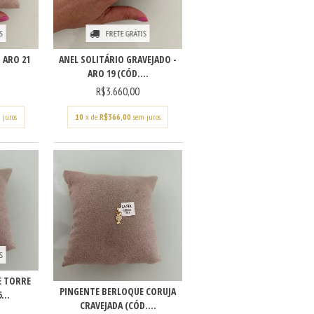
S
FRETE GRÁTIS
 ARO 21
ANEL SOLITÁRIO GRAVEJADO -
ARO 19 (CÓD....
R$3.660,00
 juros
10
x de
R$366,00
sem juros
S
E TORRE
PINGENTE BERLOQUE CORUJA
...
CRAVEJADA (CÓD....