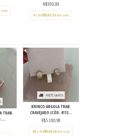
R$930,00
 juros
9
x de
R$103,33
sem juros
FRETE GRÁTIS
S
BRINCO ARGOLA TRAB.
CRAVEJADO (CÓD. 4113...
A TRAB.
...
R$5.180,98
10
x de
R$518,10
sem juros