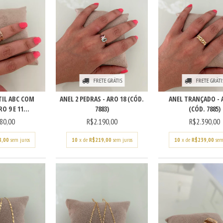
FRETE GRÁTIS
FRETE GRÁTI
TIL ABC COM
ANEL 2 PEDRAS - ARO 18 (CÓD.
ANEL TRANÇADO - 
O 9 E 11...
7883)
(CÓD. 7885)
80,00
R$2.190,00
R$2.390,00
8,00
sem juros
10
x de
R$219,00
sem juros
10
x de
R$239,00
sem