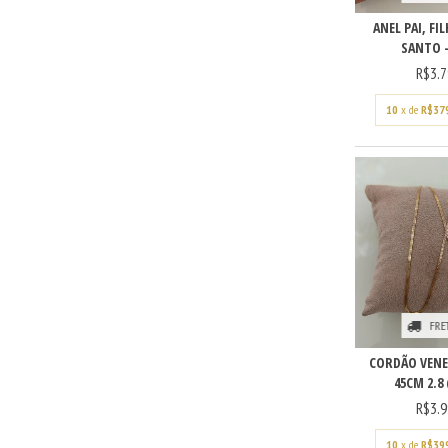
ANEL PAI, FI
SANTO - 
R$3.7
10
x de
R$37
FRE
CORDÃO VENE
45CM 2.8 
R$3.9
10
x de
R$39