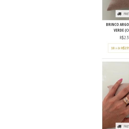
FRE
BRINCO ARGOL
VERDE (CÓ
R$2.3
10
x de
R$23
FRE