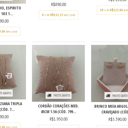
R$890,00
LHO, ESPIRITO
10
x de
R$122,00
sem
18 E 1...
8
x de
R$111,25
sem juros
90,00
9,00
sem juros
TE GRÁTIS
FRETE GRÁTIS
FRETE GRÁTI
ZIANA TRIPLA
CORDÃO CORAÇÕES MED.
BRINCO MEIA ARGOL
(CÓD. 7...
45CM 1.56 (CÓD. 799...
CRAVEJADO (CÓD.
90,00
R$1.950,00
R$5.390,00
9,00
sem juros