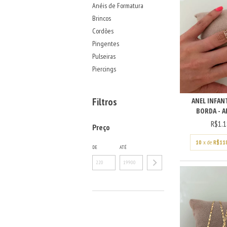
Anéis de Formatura
Brincos
Cordões
Pingentes
Pulseiras
Piercings
Filtros
ANEL INFAN
BORDA - AR
R$1.1
Preço
10
x de
R$11
DE
ATÉ