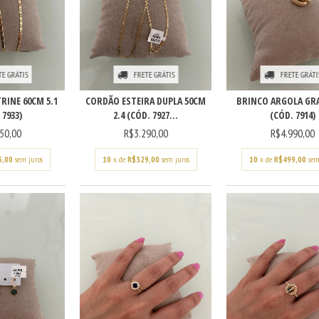
TE GRÁTIS
FRETE GRÁTIS
FRETE GRÁTI
RINE 60CM 5.1
CORDÃO ESTEIRA DUPLA 50CM
BRINCO ARGOLA GR
 7933)
2.4 (CÓD. 7927...
(CÓD. 7914)
50,00
R$3.290,00
R$4.990,00
5,00
sem juros
10
x de
R$329,00
sem juros
10
x de
R$499,00
sem