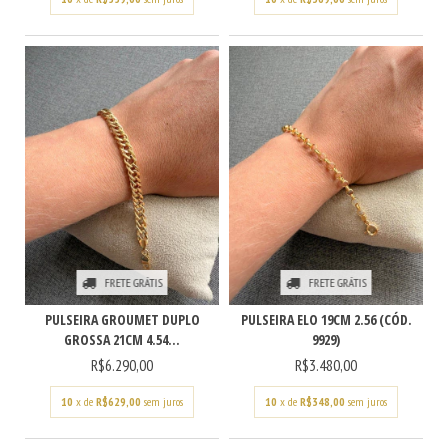
FRETE GRÁTIS
FRETE GRÁTIS
PULSEIRA GROUMET DUPLO
PULSEIRA ELO 19CM 2.56 (CÓD.
GROSSA 21CM 4.54...
9929)
R$6.290,00
R$3.480,00
10
x de
R$629,00
sem juros
10
x de
R$348,00
sem juros