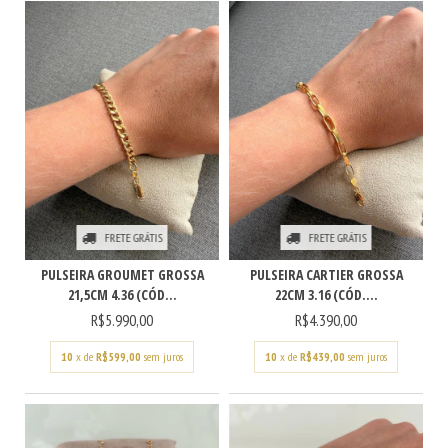
FRETE GRÁTIS
FRETE GRÁTIS
PULSEIRA GROUMET GROSSA
PULSEIRA CARTIER GROSSA
21,5CM 4.36 (CÓD...
22CM 3.16 (CÓD....
R$5.990,00
R$4.390,00
10
x de
R$599,00
sem juros
10
x de
R$439,00
sem juros