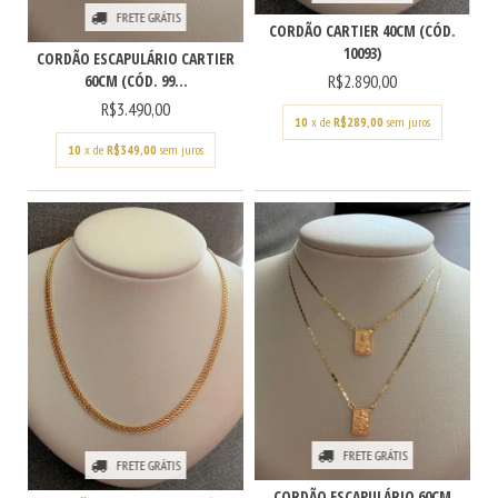
FRETE GRÁTIS
CORDÃO CARTIER 40CM (CÓD.
10093)
CORDÃO ESCAPULÁRIO CARTIER
R$2.890,00
60CM (CÓD. 99...
R$3.490,00
10
x de
R$289,00
sem juros
10
x de
R$349,00
sem juros
FRETE GRÁTIS
FRETE GRÁTIS
CORDÃO ESCAPULÁRIO 60CM