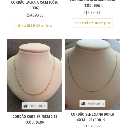
CORDÃO LACRAIA 45CM (CÓD.
(CÓD. 9962)
10082)
R$3.750,00
R$9.290,00
10
x de
R$375,00
sem juros
10
x de
R$929,00
sem juros
FRETE GRÁTIS
FRETE GRÁTIS
CORDÃO VENEZIANA DUPLA
CORDÃO CARTIER 45CM 2.18
45CM 1.73 (CÓD. 9...
(CÓD. 9939)