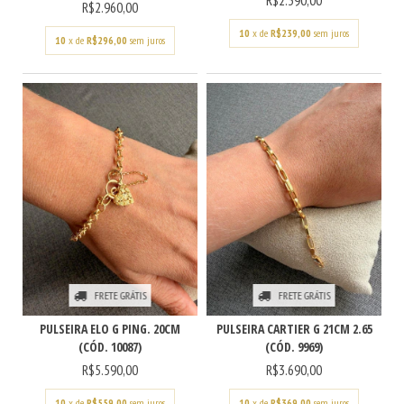
R$2.390,00
R$2.960,00
10
x de
R$239,00
sem juros
10
x de
R$296,00
sem juros
FRETE GRÁTIS
FRETE GRÁTIS
PULSEIRA ELO G PING. 20CM
PULSEIRA CARTIER G 21CM 2.65
(CÓD. 10087)
(CÓD. 9969)
R$5.590,00
R$3.690,00
10
x de
R$559,00
sem juros
10
x de
R$369,00
sem juros