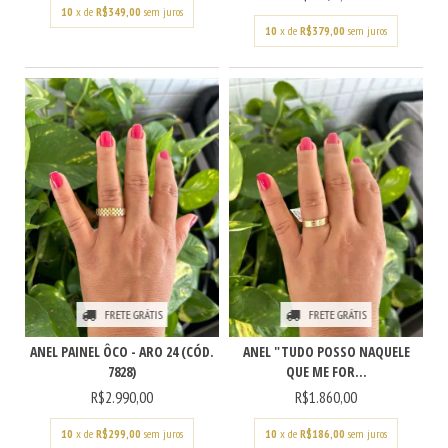
10
x de
R$349,00
sem juros
10
x de
R$379,00
sem juros
FRETE GRÁTIS
FRETE GRÁTIS
ANEL PAINEL ÔCO - ARO 24 (CÓD.
ANEL "TUDO POSSO NAQUELE
7828)
QUE ME FOR...
R$2.990,00
R$1.860,00
10
x de
R$299,00
sem juros
10
x de
R$186,00
sem juros