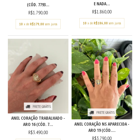
E NADA...
(CÓD. 7793...
R$1.860,00
R$1.790,00
10
x de
R$186,00
sem juros
10
x de
R$179,00
sem juros
FRETE GRÁTIS
FRETE GRÁTIS
ANEL CORAÇÃO TRABALHADO -
ANEL CORAÇÃO NS APARECIDA -
ARO 16 (CÓD. 7...
ARO 19 (CÓD....
R$3.490,00
R$3.790,00