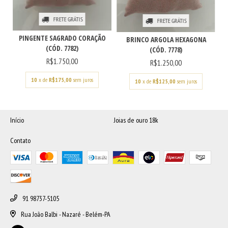
FRETE GRÁTIS
FRETE GRÁTIS
PINGENTE SAGRADO CORAÇÃO
BRINCO ARGOLA HEXAGONA
(CÓD. 7782)
(CÓD. 7778)
R$1.750,00
R$1.250,00
10
x de
R$175,00
sem juros
10
x de
R$125,00
sem juros
Início
Joias de ouro 18k
Contato
91 98737-5105
Rua João Balbi - Nazaré - Belém-PA