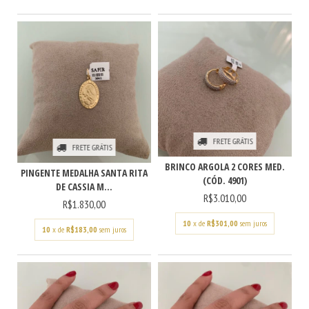
FRETE GRÁTIS
FRETE GRÁTIS
BRINCO ARGOLA 2 CORES MED.
PINGENTE MEDALHA SANTA RITA
(CÓD. 4901)
DE CASSIA M...
R$3.010,00
R$1.830,00
10
x de
R$301,00
sem juros
10
x de
R$183,00
sem juros