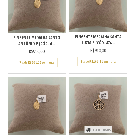
PINGENTE MEDALHA SANTA
PINGENTE MEDALHA SANTO
LUZIA P (CÓD. 474...
ANTÔNIO P (CÓD. 4...
R$910,00
R$910,00
9
x de
R$101,11
sem juros
9
x de
R$101,11
sem juros
FRETE GRÁTIS