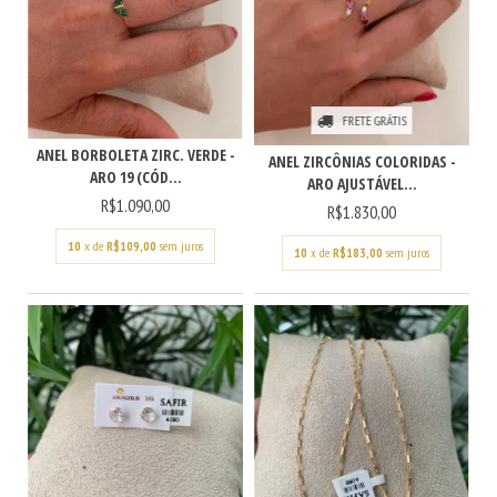
FRETE GRÁTIS
ANEL BORBOLETA ZIRC. VERDE -
ANEL ZIRCÔNIAS COLORIDAS -
ARO 19 (CÓD...
ARO AJUSTÁVEL...
R$1.090,00
R$1.830,00
10
x de
R$109,00
sem juros
10
x de
R$183,00
sem juros