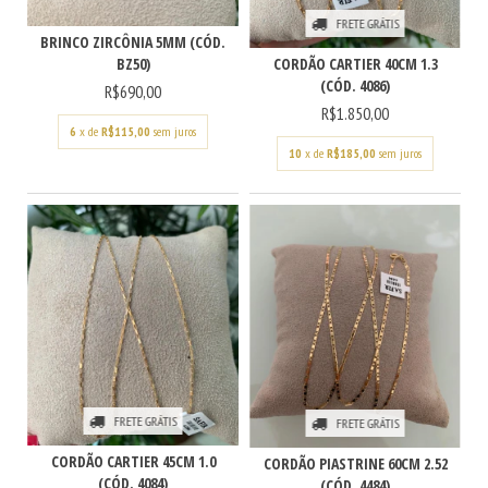
FRETE GRÁTIS
BRINCO ZIRCÔNIA 5MM (CÓD.
CORDÃO CARTIER 40CM 1.3
BZ50)
(CÓD. 4086)
R$690,00
R$1.850,00
6
x de
R$115,00
sem juros
10
x de
R$185,00
sem juros
FRETE GRÁTIS
FRETE GRÁTIS
CORDÃO CARTIER 45CM 1.0
CORDÃO PIASTRINE 60CM 2.52
(CÓD. 4084)
(CÓD. 4484)