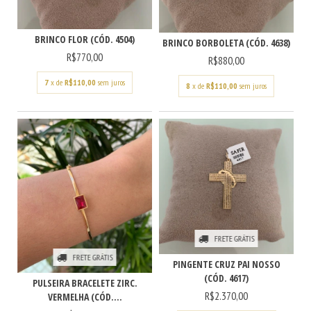
BRINCO FLOR (CÓD. 4504)
BRINCO BORBOLETA (CÓD. 4638)
R$770,00
R$880,00
7
x de
R$110,00
sem juros
8
x de
R$110,00
sem juros
FRETE GRÁTIS
FRETE GRÁTIS
PINGENTE CRUZ PAI NOSSO
(CÓD. 4617)
PULSEIRA BRACELETE ZIRC.
R$2.370,00
VERMELHA (CÓD....